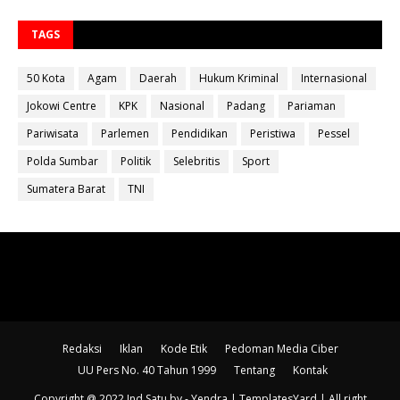
TAGS
50 Kota
Agam
Daerah
Hukum Kriminal
Internasional
Jokowi Centre
KPK
Nasional
Padang
Pariaman
Pariwisata
Parlemen
Pendidikan
Peristiwa
Pessel
Polda Sumbar
Politik
Selebritis
Sport
Sumatera Barat
TNI
Redaksi
Iklan
Kode Etik
Pedoman Media Ciber
UU Pers No. 40 Tahun 1999
Tentang
Kontak
Copyright @ 2022 Ind Satu
by - Yendra |
TemplatesYard
| All right