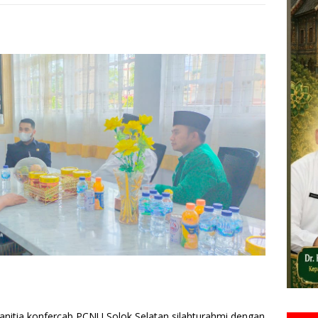
anitia konfercab PCNU Solok Selatan silahturahmi dengan