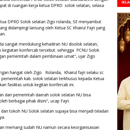
IKL
at di ruangan kerja ketua DPRD solok selatan, selasa
etua DPRD Solok selatan Zigo rolanda, SE menyambut
ang didampingi lansung oleh Ketua SC Khairul Fajri yang
an.
da sangat mendukung kehadiran NU disolok selatan,
k kegiatan konfercab tersebut. sehingga PCNU Solok
gan pemerintah dalam pembinaan umat", ujar Zigo
ngan hangat oleh Zigo Rolanda, Khairul fajri selaku sc
pemerintah kab. solok selatan terkhusus kepada Ketua
 fasilitas untuk kegitan konfercab ini.
n dari pemerintah daerah solok selatan NU bisa
h berbagai pihak disini", ucap Fajri.
dan tokoh NU Solok selatan supaya bisa menjadi teladan
ya.
latan memang sudah NU namun secara keorganisasian