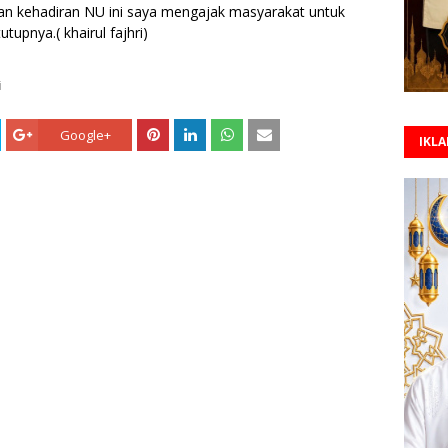
n kehadiran NU ini saya mengajak masyarakat untuk
tutupnya.
( khairul fajhri)
i
Google+
IKL