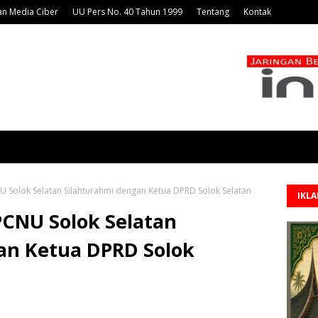
n Media Ciber
UU Pers No. 40 Tahun 1999
Tentang
Kontak
U Solok Selatan Silahturahmi dengan Ketua DPRD Solok Selatan
IKL
PCNU Solok Selatan
an Ketua DPRD Solok