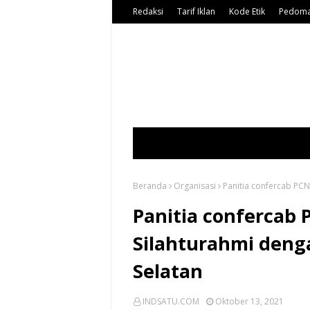
Redaksi
Tarif Iklan
Kode Etik
Pedoma
Beranda
Organisasi
Panitia confercab PCN
Panitia confercab 
Silahturahmi deng
Selatan
INDSATU.COM
Oktober 13, 2021