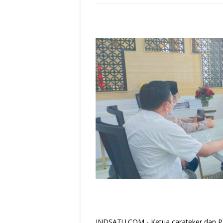
INDSATU.COM -
Ketua carateker dan P