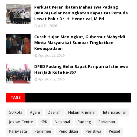
Perkuat Peran Ikatan Mahasiswa Padang
(IMAPA) Gelar Peningkatan Kapasitas Pemuda
Lewat Pokir Dr. H. Hendrizal, M.Pd
Juli 31, 2026
Curah Hujan Meningkat, Gubernur Mahyeldi
Minta Masyarakat Sumbar Tingkatkan
Kewaspadaan
Agustus 03, 2026
DPRD Padang Gelar Rapat Paripurna Istimewa
Hari Jadi Kota ke-357
Agustus 07, 2026
TAGS
50 Kota
Agam
Daerah
Hukum Kriminal
Internasional
Jokowi Centre
KPK
Nasional
Padang
Pariaman
Pariwisata
Parlemen
Pendidikan
Peristiwa
Pessel