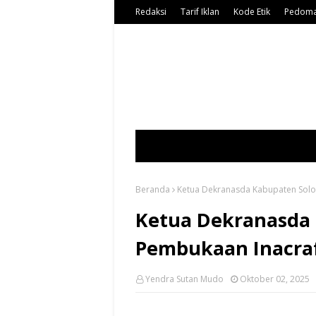
Redaksi
Tarif Iklan
Kode Etik
Pedoma
Beranda
Ketua Dekranasda Kabupaten Solok
Ketua Dekranasda 
Pembukaan Inacraf
Yendra Sutan Mudo
Oktober 02, 2025