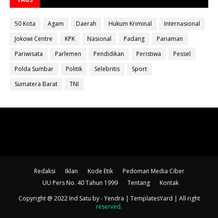
50 Kota
Agam
Daerah
Hukum Kriminal
Internasional
Jokowi Centre
KPK
Nasional
Padang
Pariaman
Pariwisata
Parlemen
Pendidikan
Peristiwa
Pessel
Polda Sumbar
Politik
Selebritis
Sport
Sumatera Barat
TNI
Redaksi
Iklan
Kode Etik
Pedoman Media Ciber
UU Pers No. 40 Tahun 1999
Tentang
Kontak
Copyright @ 2022 Ind Satu
by - Yendra |
TemplatesYard
| All right
reserved
.