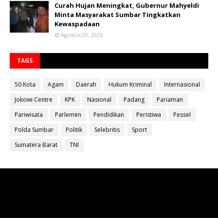
Curah Hujan Meningkat, Gubernur Mahyeldi
Minta Masyarakat Sumbar Tingkatkan
Kewaspadaan
Agustus 03, 2026
TAGS
50 Kota
Agam
Daerah
Hukum Kriminal
Internasional
Jokowi Centre
KPK
Nasional
Padang
Pariaman
Pariwisata
Parlemen
Pendidikan
Peristiwa
Pessel
Polda Sumbar
Politik
Selebritis
Sport
Sumatera Barat
TNI