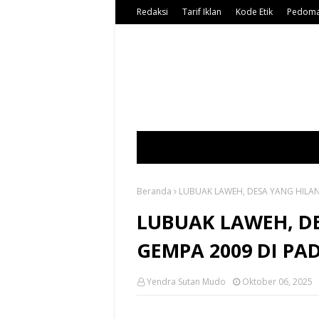
Redaksi
Tarif Iklan
Kode Etik
Pedoma
Beranda
LUBUAK LAWEH, DESA YANG HILA
LUBUAK LAWEH, D
GEMPA 2009 DI P
Yendra Sutan Mudo
Oktober 06, 2025