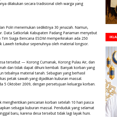
anya dilakukan secara tradisional oleh warga yang
dan Polri menemukan sedikitnya 30 jenazah. Namun,
sar. Data Satkorlak Kabupaten Padang Pariaman menyebut
IKL
ara Tim Siaga Bencana ESDM memperkirakan ada 250
uk Laweh terkubur sepenuhnya oleh material longsor.
desa tersebut — Korong Cumanak, Korong Pulau Air, dan
ah dan tidak dapat dihuni kembali. Banyak korban yang
un tebalnya material tanah. Sebagian yang berhasil
as petak sawah yang dijadikan kuburan massal.
a 5 Oktober 2009, dengan persetujuan keluarga korban.
 menghentikan pencarian korban setelah 10 hari pasca
etapkan sebagai kuburan massal. Penduduk yang selamat
gal baru, karena desa tersebut tidak lagi layak huni.