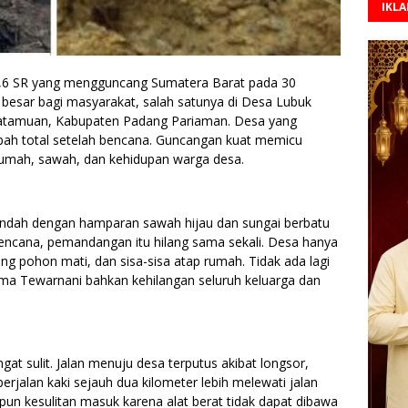
IKL
,6 SR yang mengguncang Sumatera Barat pada 30
esar bagi masyarakat, salah satunya di Desa Lubuk
atamuan, Kabupaten Padang Pariaman. Desa yang
bah total setelah bencana. Guncangan kuat memicu
umah, sawah, dan kehidupan warga desa.
ndah dengan hamparan sawah hijau dan sungai berbatu
bencana, pemandangan itu hilang sama sekali. Desa hanya
g pohon mati, dan sisa-sisa atap rumah. Tidak ada lagi
ma Tewarnani bahkan kehilangan seluruh keluarga dan
at sulit. Jalan menuju desa terputus akibat longsor,
rjalan kaki sejauh dua kilometer lebih melewati jalan
pun kesulitan masuk karena alat berat tidak dapat dibawa