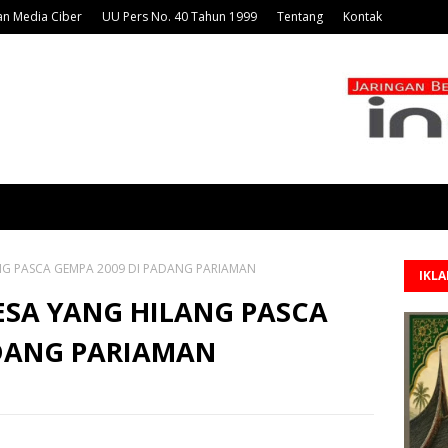
n Media Ciber
UU Pers No. 40 Tahun 1999
Tentang
Kontak
NG PASCA GEMPA 2009 DI PADANG PARIAMAN
IKL
ESA YANG HILANG PASCA
ADANG PARIAMAN