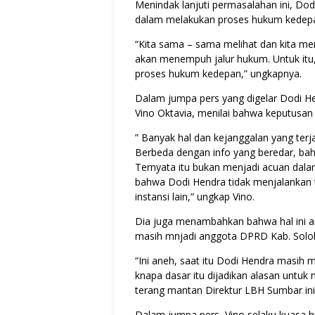
Menindak lanjuti permasalahan ini, Do
dalam melakukan proses hukum kedep
“Kita sama – sama melihat dan kita men
akan menempuh jalur hukum. Untuk itu,
proses hukum kedepan,” ungkapnya.
Dalam jumpa pers yang digelar Dodi He
Vino Oktavia, menilai bahwa keputusan 
” Banyak hal dan kejanggalan yang terj
Berbeda dengan info yang beredar, bah
Ternyata itu bukan menjadi acuan dal
bahwa Dodi Hendra tidak menjalankan
instansi lain,” ungkap Vino.
Dia juga menambahkan bahwa hal ini an
masih mnjadi anggota DPRD Kab. Solo
“Ini aneh, saat itu Dodi Hendra masi
knapa dasar itu dijadikan alasan unt
terang mantan Direktur LBH Sumbar ini
Dalam jumpa pers, Vino selaku kuasa 