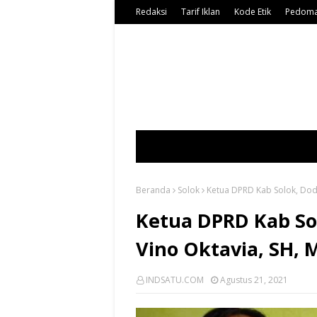
Redaksi
Tarif Iklan
Kode Etik
Pedoma
Beranda
Solok
Ketua DPRD Kab Solok, Dod
Ketua DPRD Kab So
Vino Oktavia, SH,
INDSATU.COM
Agustus 21, 2021