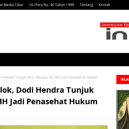
n Media Ciber
UU Pers No. 40 Tahun 1999
Tentang
Kontak
i Hendra Tunjuk Vino Oktavia, SH, MH Jadi Penasehat Hukum
IKL
lok, Dodi Hendra Tunjuk
 MH Jadi Penasehat Hukum