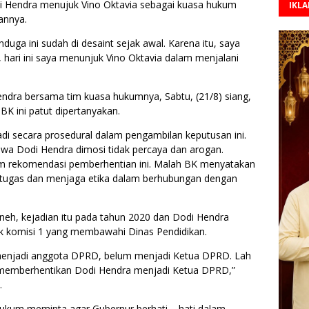
di Hendra menujuk Vino Oktavia sebagai kuasa hukum
IKL
annya.
duga ini sudah di desaint sejak awal. Karena itu, saya
 hari ini saya menunjuk Vino Oktavia dalam menjalani
ndra bersama tim kuasa hukumnya, Sabtu, (21/8) siang,
BK ini patut dipertanyakan
.
adi secara prosedural dalam pengambilan keputusan ini.
wa Dodi Hendra dimosi tidak percaya dan arogan.
am rekomendasi pemberhentian ini. Malah BK menyatakan
 tugas dan menjaga etika dalam berhubungan dengan
eh, kejadian itu pada tahun 2020 dan Dodi Hendra
k komisi 1 yang membawahi Dinas Pendidikan.
h menjadi anggota DPRD, belum menjadi Ketua DPRD. Lah
uk memberhentikan Dodi Hendra menjadi Ketua DPRD,”
.
hukum meminta agar Gubernur berhati – hati dalam