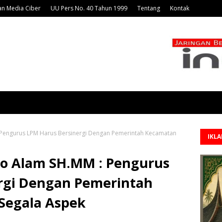
n Media Ciber
UU Pers No. 40 Tahun 1999
Tentang
Kontak
: Pengurus LPM Harus Bersinergi Dengan Pemerintah Kecamatan
IKL
ajo Alam SH.MM : Pengurus
rgi Dengan Pemerintah
Segala Aspek