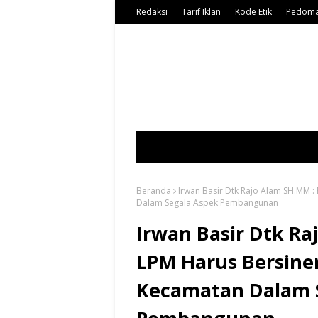
Redaksi
Tarif Iklan
Kode Etik
Pedoma
Beranda
Irwan Basir Dtk Rajo Alam SH.MM 
Dalam Segala Aspek Pembangunan
Irwan Basir Dtk R
LPM Harus Bersine
Kecamatan Dalam 