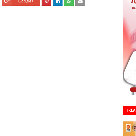
Google+
IKL