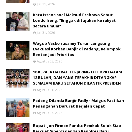
Juli 31, 2026
Kata Istana soal Maksud Prabowo Sebut
Londo Ireng: "Enggak ditujukan ke rakyat
secara umum"
Juli 31, 2026
Wagub Vasko rusaimy Turun Langsung
Evakuasi Korban Banjir di Padang, Kelompok
Rentan Jadi Prioritas
Agustus 03, 2026
18 KEPALA DAERAH TERJARING OTT KPK DALAM
12 BULAN, DAN YANG TERAKHIR DITANGKAP
SEMALAM BARU SETAHUN DILANTIK PRESIDEN
Agustus 01, 2026
Padang Dilanda Banjir Fadly - Maigus Pastikan
Penanganan Darurat Berjalan Cepat
Agustus 03, 2026
Bupati Jon Firman Pandu: Pemkab Solok Siap
Perkuat Sinergi dengan Kapolres Baru