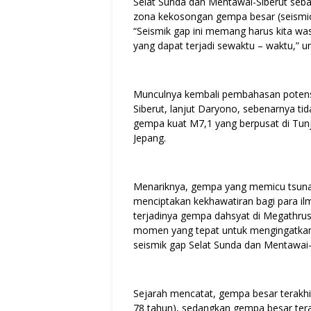
Selat Sunda dan Mentawai-Siberut sebag
zona kekosongan gempa besar (seismic
“Seismik gap ini memang harus kita wa
yang dapat terjadi sewaktu – waktu,” u
Munculnya kembali pembahasan potens
Siberut, lanjut Daryono, sebenarnya ti
gempa kuat M7,1 yang berpusat di Tu
Jepang.
Menariknya, gempa yang memicu tsunam
menciptakan kekhawatiran bagi para il
terjadinya gempa dahsyat di Megathrus
momen yang tepat untuk mengingatkan 
seismik gap Selat Sunda dan Mentawai-
Sejarah mencatat, gempa besar terakhir
78 tahun), sedangkan gempa besar terak