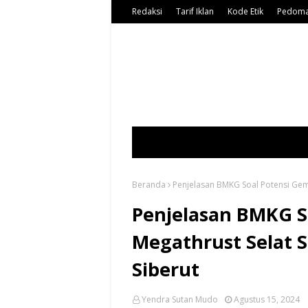
Redaksi
Tarif Iklan
Kode Etik
Pedoma
Beranda
Penjelasan BMKG Soal Potensi Gem
Penjelasan BMKG S
Megathrust Selat 
Siberut
Yendra Sutan Mudo
Agustus 15, 2024