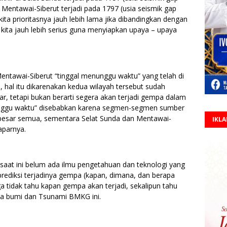
 Mentawai-Siberut terjadi pada 1797 (usia seismik gap
kita prioritasnya jauh lebih lama jika dibandingkan dengan
kita jauh lebih serius guna menyiapkan upaya – upaya
 Mentawai-Siberut “tinggal menunggu waktu” yang telah di
 hal itu dikarenakan kedua wilayah tersebut sudah
r, tetapi bukan berarti segera akan terjadi gempa dalam
nunggu waktu” disebabkan karena segmen-segmen sumber
 besar semua, sementara Selat Sunda dan Mentawai-
IKL
paparnya.
at ini belum ada ilmu pengetahuan dan teknologi yang
diksi terjadinya gempa (kapan, dimana, dan berapa
a tidak tahu kapan gempa akan terjadi, sekalipun tahu
a bumi dan Tsunami BMKG ini.