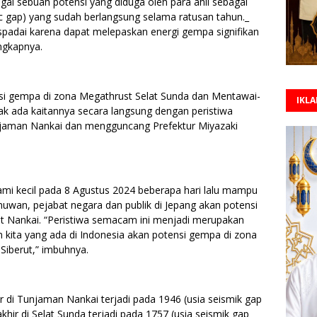
ai sebuah potensi yang diduga oleh para ahli sebagai
 gap) yang sudah berlangsung selama ratusan tahun._
spadai karena dapat melepaskan energi gempa signifikan
ngkapnya.
i gempa di zona Megathrust Selat Sunda dan Mentawai-
IKL
dak ada kaitannya secara langsung dengan peristiwa
njaman Nankai dan mengguncang Prefektur Miyazaki
i kecil pada 8 Agustus 2024 beberapa hari lalu mampu
muwan, pejabat negara dan publik di Jepang akan potensi
t Nankai. “Peristiwa semacam ini menjadi merupakan
kita yang ada di Indonesia akan potensi gempa di zona
Siberut,” imbuhnya.
 di Tunjaman Nankai terjadi pada 1946 (usia seismik gap
hir di Selat Sunda terjadi pada 1757 (usia seismik gap