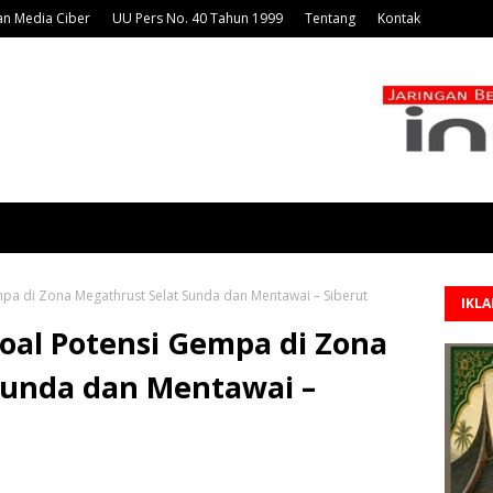
n Media Ciber
UU Pers No. 40 Tahun 1999
Tentang
Kontak
pa di Zona Megathrust Selat Sunda dan Mentawai – Siberut
IKL
oal Potensi Gempa di Zona
Sunda dan Mentawai –