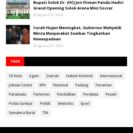
Bupati Solok Dr. (HC) Jon Firman Pandu Hadiri
Grand Opening Solok Arena Mini Soccer
Agustus 01, 2026
Curah Hujan Meningkat, Gubernur Mahyeldi
Minta Masyarakat Sumbar Tingkatkan
Kewaspadaan
Agustus 03, 2026
TAGS
50 Kota
Agam
Daerah
Hukum Kriminal
Internasional
Jokowi Centre
KPK
Nasional
Padang
Pariaman
Pariwisata
Parlemen
Pendidikan
Peristiwa
Pessel
Polda Sumbar
Politik
Selebritis
Sport
Sumatera Barat
TNI