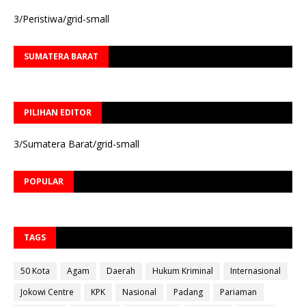
3/Peristiwa/grid-small
SUMATERA BARAT
PILIHAN EDITOR
3/Sumatera Barat/grid-small
POPULAR
TAGS
50 Kota
Agam
Daerah
Hukum Kriminal
Internasional
Jokowi Centre
KPK
Nasional
Padang
Pariaman