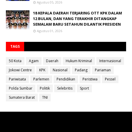
Agustus 05, 2026
18 KEPALA DAERAH TERJARING OTT KPK DALAM
12 BULAN, DAN YANG TERAKHIR DITANGKAP
SEMALAM BARU SETAHUN DILANTIK PRESIDEN
Agustus 01, 2026
TAGS
50 Kota
Agam
Daerah
Hukum Kriminal
Internasional
Jokowi Centre
KPK
Nasional
Padang
Pariaman
Pariwisata
Parlemen
Pendidikan
Peristiwa
Pessel
Polda Sumbar
Politik
Selebritis
Sport
Sumatera Barat
TNI