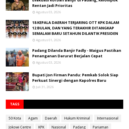
Evakuasi Korban Banjir di Padang, Kelompok
Rentan Jadi Prioritas
Agustus 03, 2026
18 KEPALA DAERAH TERJARING OTT KPK DALAM
12 BULAN, DAN YANG TERAKHIR DITANGKAP
SEMALAM BARU SETAHUN DILANTIK PRESIDEN
Agustus 01, 2026
Padang Dilanda Banjir Fadly - Maigus Pastikan
Penanganan Darurat Berjalan Cepat
Agustus 03, 2026
Bupati Jon Firman Pandu: Pemkab Solok Siap
Perkuat Sinergi dengan Kapolres Baru
Juli 31, 2026
TAGS
50 Kota
Agam
Daerah
Hukum Kriminal
Internasional
Jokowi Centre
KPK
Nasional
Padang
Pariaman