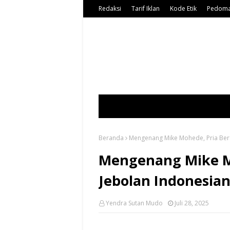
Redaksi
Tarif Iklan
Kode Etik
Pedoma
Beranda
Mengenang Mike Mohede, Pria Ber
Mengenang Mike M
Jebolan Indonesia
Yendra Sutan Mudo
Juli 28, 2025