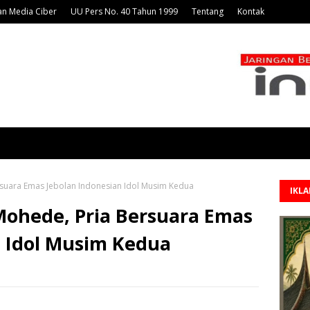
n Media Ciber
UU Pers No. 40 Tahun 1999
Tentang
Kontak
suara Emas Jebolan Indonesian Idol Musim Kedua
IKL
ohede, Pria Bersuara Emas
n Idol Musim Kedua