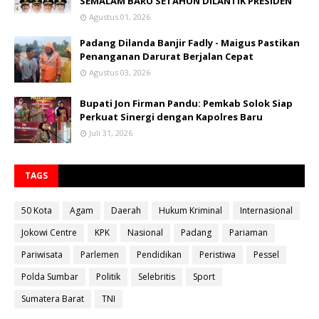
SEMALAM BARU SETAHUN DILANTIK PRESIDEN
Agustus 01, 2026
Padang Dilanda Banjir Fadly - Maigus Pastikan
Penanganan Darurat Berjalan Cepat
Agustus 03, 2026
Bupati Jon Firman Pandu: Pemkab Solok Siap
Perkuat Sinergi dengan Kapolres Baru
Juli 31, 2026
TAGS
50 Kota
Agam
Daerah
Hukum Kriminal
Internasional
Jokowi Centre
KPK
Nasional
Padang
Pariaman
Pariwisata
Parlemen
Pendidikan
Peristiwa
Pessel
Polda Sumbar
Politik
Selebritis
Sport
Sumatera Barat
TNI