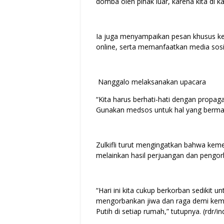
domba oleh pihak luar, karena kita di k
Ia juga menyampaikan pesan khusus ke
online, serta memanfaatkan media sosial
Nanggalo melaksanakan upacara
“Kita harus berhati-hati dengan propa
Gunakan medsos untuk hal yang berma
Zulkifli turut mengingatkan bahwa keme
melainkan hasil perjuangan dan pengo
“Hari ini kita cukup berkorban sedikit 
mengorbankan jiwa dan raga demi keme
Putih di setiap rumah,” tutupnya. (rdr/in