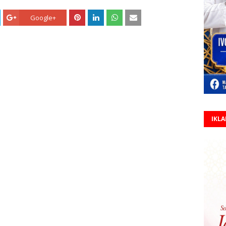
Google+
IKL