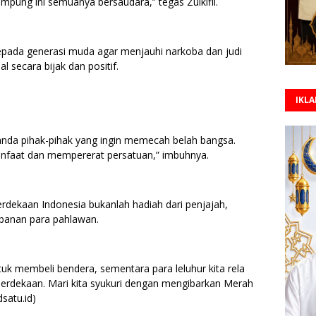
ampung ini semuanya bersaudara,” tegas Zulkifli.
pada generasi muda agar menjauhi narkoba dan judi
 secara bijak dan positif.
IKL
ganda pihak-pihak yang ingin memecah belah bangsa.
nfaat dan mempererat persatuan,” imbuhnya.
rdekaan Indonesia bukanlah hadiah dari penjajah,
rbanan para pahlawan.
untuk membeli bendera, sementara para leluhur kita rela
rdekaan. Mari kita syukuri dengan mengibarkan Merah
dsatu.id)