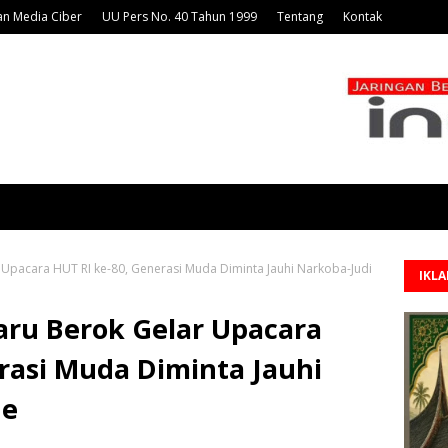
n Media Ciber
UU Pers No. 40 Tahun 1999
Tentang
Kontak
pacara HUT RI ke-80, Generasi Muda Diminta Jauhi Narkoba-Judi
IKL
ru Berok Gelar Upacara
rasi Muda Diminta Jauhi
ne