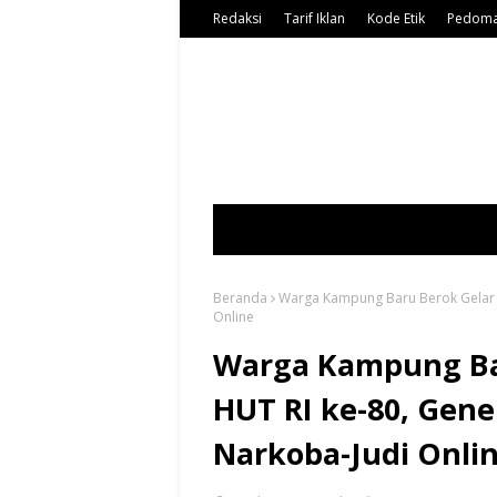
Redaksi
Tarif Iklan
Kode Etik
Pedoma
Beranda
Warga Kampung Baru Berok Gelar U
Online
Warga Kampung Ba
HUT RI ke-80, Gene
Narkoba-Judi Onli