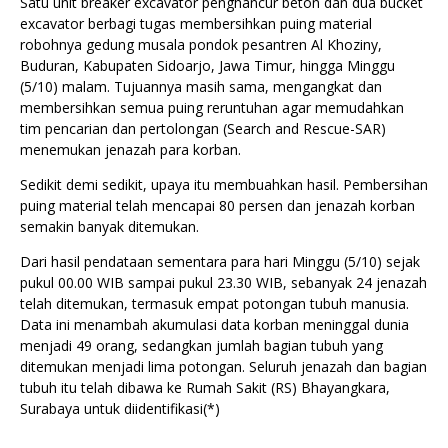
Satu unit breaker excavator penghancur beton dan dua bucket
excavator berbagi tugas membersihkan puing material
robohnya gedung musala pondok pesantren Al Khoziny,
Buduran, Kabupaten Sidoarjo, Jawa Timur, hingga Minggu
(5/10) malam. Tujuannya masih sama, mengangkat dan
membersihkan semua puing reruntuhan agar memudahkan
tim pencarian dan pertolongan (Search and Rescue-SAR)
menemukan jenazah para korban.
Sedikit demi sedikit, upaya itu membuahkan hasil. Pembersihan
puing material telah mencapai 80 persen dan jenazah korban
semakin banyak ditemukan.
Dari hasil pendataan sementara para hari Minggu (5/10) sejak
pukul 00.00 WIB sampai pukul 23.30 WIB, sebanyak 24 jenazah
telah ditemukan, termasuk empat potongan tubuh manusia.
Data ini menambah akumulasi data korban meninggal dunia
menjadi 49 orang, sedangkan jumlah bagian tubuh yang
ditemukan menjadi lima potongan. Seluruh jenazah dan bagian
tubuh itu telah dibawa ke Rumah Sakit (RS) Bhayangkara,
Surabaya untuk diidentifikasi(*)