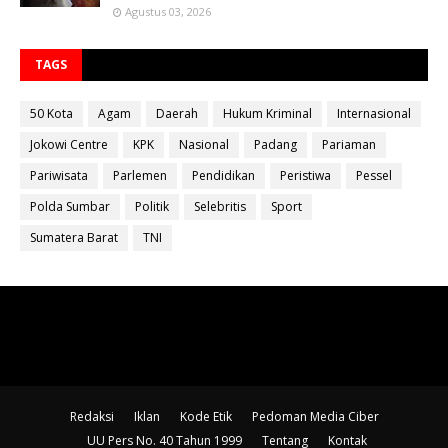
Agustus 03, 2026
TAGS
50 Kota
Agam
Daerah
Hukum Kriminal
Internasional
Jokowi Centre
KPK
Nasional
Padang
Pariaman
Pariwisata
Parlemen
Pendidikan
Peristiwa
Pessel
Polda Sumbar
Politik
Selebritis
Sport
Sumatera Barat
TNI
Redaksi
Iklan
Kode Etik
Pedoman Media Ciber
UU Pers No. 40 Tahun 1999
Tentang
Kontak