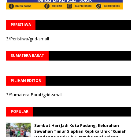
PERISTIWA
3/Peristiwa/grid-small
SUMATERA BARAT
PILIHAN EDITOR
3/Sumatera Barat/grid-small
POPULAR
Sambut Hari Jadi Kota Padang, Kelurahan
Sawahan Timur Siapkan Replika Unik "Rumah
Dendeng Pucuk Ubi" untuk Pawai Telong-