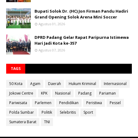
Bupati Solok Dr. (HC) Jon Firman Pandu Hadiri
Grand Opening Solok Arena Mini Soccer
Agustus 01, 2026
DPRD Padang Gelar Rapat Paripurna Istimewa
Hari Jadi Kota ke-357
Agustus 07, 2026
TAGS
50 Kota
Agam
Daerah
Hukum Kriminal
Internasional
Jokowi Centre
KPK
Nasional
Padang
Pariaman
Pariwisata
Parlemen
Pendidikan
Peristiwa
Pessel
Polda Sumbar
Politik
Selebritis
Sport
Sumatera Barat
TNI