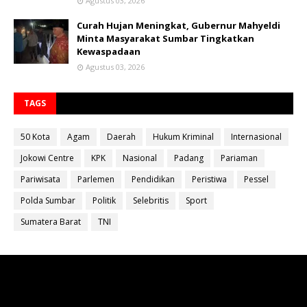
Agustus 03, 2026
Curah Hujan Meningkat, Gubernur Mahyeldi
Minta Masyarakat Sumbar Tingkatkan
Kewaspadaan
Agustus 03, 2026
TAGS
50 Kota
Agam
Daerah
Hukum Kriminal
Internasional
Jokowi Centre
KPK
Nasional
Padang
Pariaman
Pariwisata
Parlemen
Pendidikan
Peristiwa
Pessel
Polda Sumbar
Politik
Selebritis
Sport
Sumatera Barat
TNI