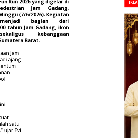
un Run 2026 yang digelar di
IKL
edestrian Jam Gadang,
 Minggu (7/6/2026). Kegiatan
 menjadi bagian dari
100 tahun Jam Gadang, ikon
sekaligus kebanggaan
Sumatera Barat.
raan Jam
adi ajang
omentum
anan
bol
ini
kuat
lah satu
 ujar Evi