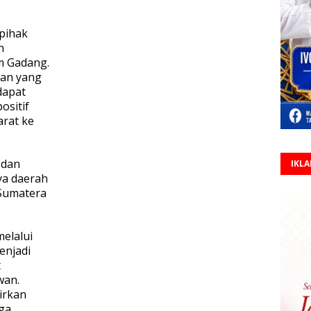
 pihak
n
m Gadang.
aan yang
dapat
ositif
rat ke
 dan
IKL
ya daerah
 Sumatera
elalui
enjadi
t
wan.
irkan
uga