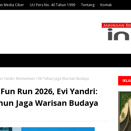
n Media Ciber
UU Pers No. 40 Tahun 1999
Tentang
Kontak
Evi Yandri: Momentum 100 Tahun Jaga Warisan Budaya
IKL
Fun Run 2026, Evi Yandri:
un Jaga Warisan Budaya