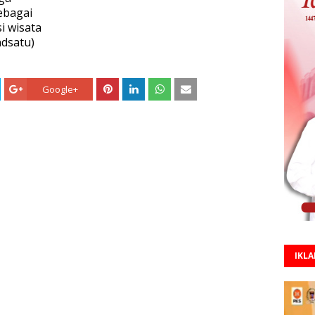
ebagai
i wisata
dsatu)
Google+
IKL