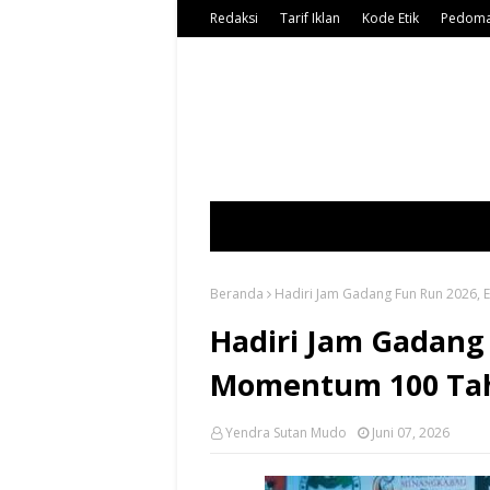
Redaksi
Tarif Iklan
Kode Etik
Pedoma
Beranda
Hadiri Jam Gadang Fun Run 2026, 
Hadiri Jam Gadang 
Momentum 100 Tah
Yendra Sutan Mudo
Juni 07, 2026