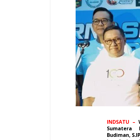
INDSATU
–
Sumatera 
Budiman, S.I