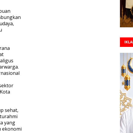
ibuan
gabungkan
udaya,
u
IKL
rana
at
aligus
arwarga.
ernasional
sektor
 Kota
p sehat,
aturahmi
ta yang
 ekonomi