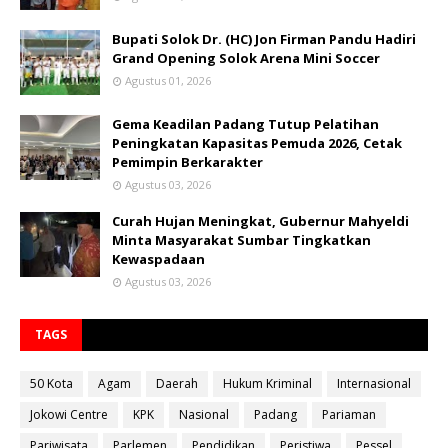
Bupati Solok Dr. (HC) Jon Firman Pandu Hadiri
Grand Opening Solok Arena Mini Soccer
Agustus 01, 2026
Gema Keadilan Padang Tutup Pelatihan
Peningkatan Kapasitas Pemuda 2026, Cetak
Pemimpin Berkarakter
Agustus 03, 2026
Curah Hujan Meningkat, Gubernur Mahyeldi
Minta Masyarakat Sumbar Tingkatkan
Kewaspadaan
Agustus 03, 2026
TAGS
50 Kota
Agam
Daerah
Hukum Kriminal
Internasional
Jokowi Centre
KPK
Nasional
Padang
Pariaman
Pariwisata
Parlemen
Pendidikan
Peristiwa
Pessel