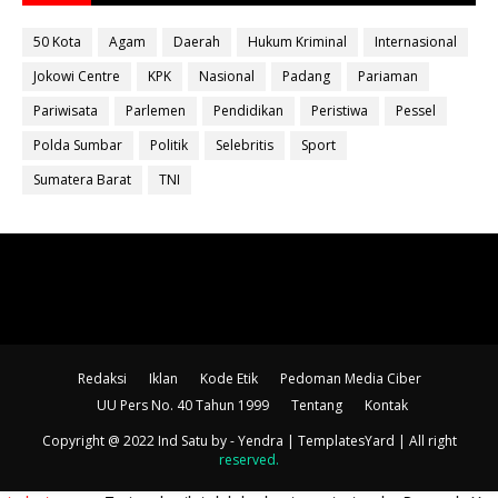
50 Kota
Agam
Daerah
Hukum Kriminal
Internasional
Jokowi Centre
KPK
Nasional
Padang
Pariaman
Pariwisata
Parlemen
Pendidikan
Peristiwa
Pessel
Polda Sumbar
Politik
Selebritis
Sport
Sumatera Barat
TNI
Redaksi
Iklan
Kode Etik
Pedoman Media Ciber
UU Pers No. 40 Tahun 1999
Tentang
Kontak
Copyright @ 2022 Ind Satu
by - Yendra |
TemplatesYard
| All right
reserved
.