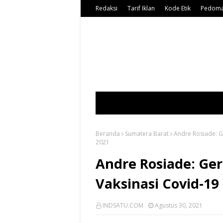
Redaksi
Tarif Iklan
Kode Etik
Pedoma
Beranda
Sumatera Barat
Andre Rosiade: G
2021
Andre Rosiade: Ge
Vaksinasi Covid-19
INDSATU.COM
Agustus 30, 2021