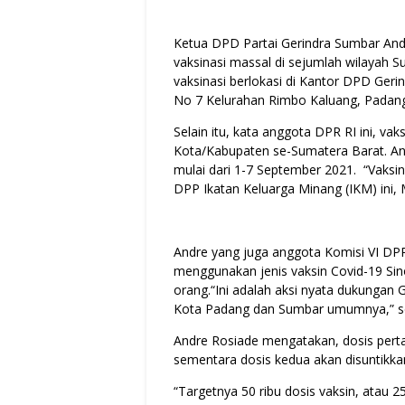
Ketua DPD Partai Gerindra Sumbar An
vaksinasi massal di sejumlah wilayah S
vaksinasi berlokasi di Kantor DPD Ger
No 7 Kelurahan Rimbo Kaluang, Padang
Selain itu, kata anggota DPR RI ini, vak
Kota/Kabupaten se-Sumatera Barat. An
mulai dari 1-7 September 2021. “Vaksina
DPP Ikatan Keluarga Minang (IKM) ini, 
Andre yang juga anggota Komisi VI DPR
menggunakan jenis vaksin Covid-19 Sino
orang.“Ini adalah aksi nyata dukungan
Kota Padang dan Sumbar umumnya,” se
Andre Rosiade mengatakan, dosis pert
sementara dosis kedua akan disuntikk
“Targetnya 50 ribu dosis vaksin, atau 