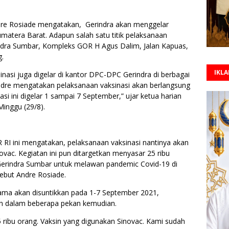
dre Rosiade mengatakan, Gerindra akan menggelar
umatera Barat. Adapun salah satu titik pelaksanaan
indra Sumbar, Kompleks GOR H Agus Dalim, Jalan Kapuas,
.
IKL
sinasi juga digelar di kantor DPC-DPC Gerindra di berbagai
dre mengatakan pelaksanaan vaksinasi akan berlangsung
si ini digelar 1 sampai 7 September,” ujar ketua harian
Minggu (29/8).
 RI ini mengatakan, pelaksanaan vaksinasi nantinya akan
vac. Kegiatan ini pun ditargetkan menyasar 25 ribu
 Gerindra Sumbar untuk melawan pandemic Covid-19 di
but Andre Rosiade.
ama akan disuntikkan pada 1-7 September 2021,
an dalam beberapa pekan kemudian.
25 ribu orang. Vaksin yang digunakan Sinovac. Kami sudah