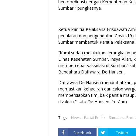
berkoordinasi dengan Kementerian Kes
Sumbar,” pungkasnya.
Ketua Panitia Pelaksana Frisdawati Am
penularan dan pengendalian Covid-19 d
Sumbar membentuk Panitia Pelaksana Va
“Kami sudah melakukan serangkaian per
Dinas Kesehatan Sumbar. Insya Allah, 
mempercepat vaksinasi di Sumbar,” kat
Bendahara Dafrawira De Hansen.
Dafrawira De Hansen menambahkan, per
memastikan kehadiran dari calon warg
mempersiapkan tim, baik panitia maup
divaksin,” kata De Hansen. (rdr
/ind)
Tags:
News
Partai Politik
Sumatera Barat
Facebook
Twitter