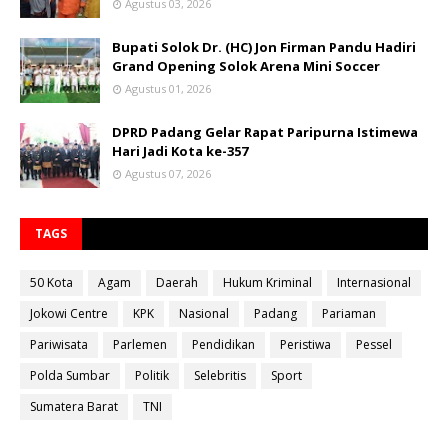
Agustus 03, 2026
Bupati Solok Dr. (HC) Jon Firman Pandu Hadiri
Grand Opening Solok Arena Mini Soccer
Agustus 01, 2026
DPRD Padang Gelar Rapat Paripurna Istimewa
Hari Jadi Kota ke-357
Agustus 07, 2026
TAGS
50 Kota
Agam
Daerah
Hukum Kriminal
Internasional
Jokowi Centre
KPK
Nasional
Padang
Pariaman
Pariwisata
Parlemen
Pendidikan
Peristiwa
Pessel
Polda Sumbar
Politik
Selebritis
Sport
Sumatera Barat
TNI