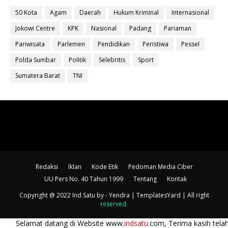
50 Kota
Agam
Daerah
Hukum Kriminal
Internasional
Jokowi Centre
KPK
Nasional
Padang
Pariaman
Pariwisata
Parlemen
Pendidikan
Peristiwa
Pessel
Polda Sumbar
Politik
Selebritis
Sport
Sumatera Barat
TNI
Redaksi
Iklan
Kode Etik
Pedoman Media Ciber
UU Pers No. 40 Tahun 1999
Tentang
Kontak
Copyright @ 2022 Ind Satu
by - Yendra |
TemplatesYard
| All right
reserved
.
datang di Website www.
indsatu
.com, Terima kasih telah berkunjung..