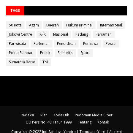
TAGS
50 Kota
Agam
Daerah
Hukum Kriminal
Internasional
Jokowi Centre
KPK
Nasional
Padang
Pariaman
Pariwisata
Parlemen
Pendidikan
Peristiwa
Pessel
Polda Sumbar
Politik
Selebritis
Sport
Sumatera Barat
TNI
Redaksi
Iklan
Kode Etik
Pedoman Media Ciber
UU Pers No. 40 Tahun 1999
Tentang
Kontak
Copyright @ 2022 Ind Satu
by - Yendra |
TemplatesYard
| All right