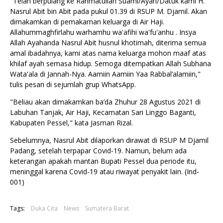
"Telah berpulang ke Rahmatullah Suami/Ayah/Datuk kami H.
Nasrul Abit bin Abit pada pukul 01.39 di RSUP M. Djamil. Akan
dimakamkan di pemakaman keluarga di Air Haji.
Allahummaghfirlahu warhamhu wa'afihi wa'fu'anhu . Insya
Allah Ayahanda Nasrul Abit husnul khotimah, diterima semua
amal ibadahnya, kami atas nama keluarga mohon maaf atas
khilaf ayah semasa hidup. Semoga ditempatkan Allah Subhana
Wata'ala di Jannah-Nya. Aamiin Aamiin Yaa Rabbal’alamiin,"
tulis pesan di sejumlah grup WhatsApp.
"Beliau akan dimakamkan ba’da Zhuhur 28 Agustus 2021 di
Labuhan Tanjak, Air Haji, Kecamatan Sari Linggo Baganti,
Kabupaten Pessel," kata Jasman Rizal.
Sebelumnya, Nasrul Abit dilaporkan dirawat di RSUP M Djamil
Padang, setelah terpapar Covid-19. Namun, belum ada
keterangan apakah mantan Bupati Pessel dua periode itu,
meninggal karena Covid-19 atau riwayat penyakit lain. (
Ind
-
001)
Tags:
Duka Cita
News
Sumatera Barat