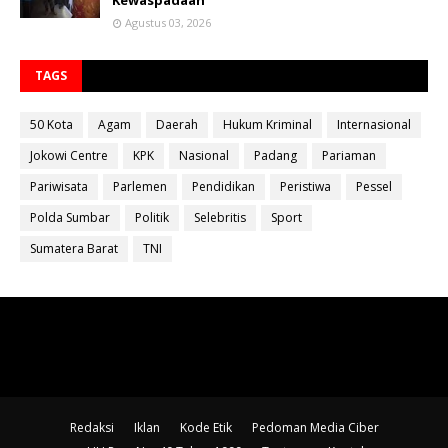
Kewaspadaan
Agustus 03, 2026
TAGS
50 Kota
Agam
Daerah
Hukum Kriminal
Internasional
Jokowi Centre
KPK
Nasional
Padang
Pariaman
Pariwisata
Parlemen
Pendidikan
Peristiwa
Pessel
Polda Sumbar
Politik
Selebritis
Sport
Sumatera Barat
TNI
Redaksi
Iklan
Kode Etik
Pedoman Media Ciber