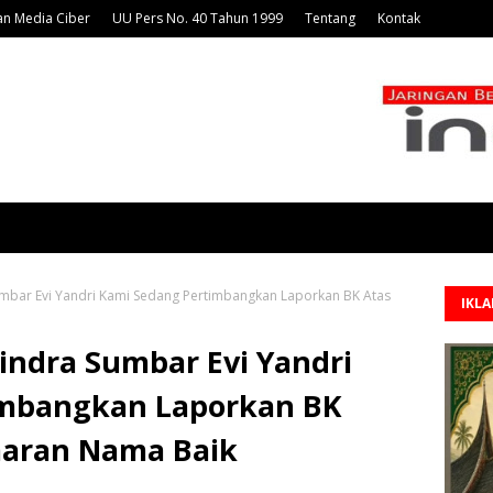
n Media Ciber
UU Pers No. 40 Tahun 1999
Tentang
Kontak
umbar Evi Yandri Kami Sedang Pertimbangkan Laporkan BK Atas
IKL
indra Sumbar Evi Yandri
imbangkan Laporkan BK
maran Nama Baik