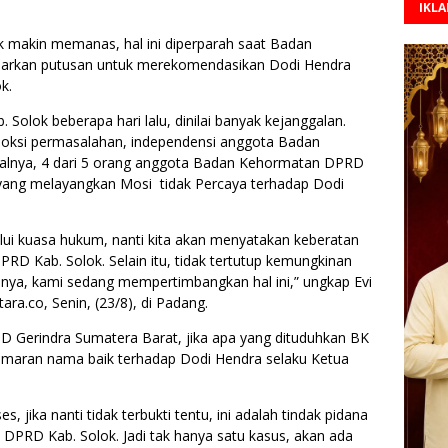
IKL
ok makin memanas, hal ini diperparah saat Badan
arkan putusan untuk merekomendasikan Dodi Hendra
k.
Solok beberapa hari lalu, dinilai banyak kejanggalan.
upoksi permasalahan, independensi anggota Badan
salnya, 4 dari 5 orang anggota Badan Kehormatan DPRD
ang melayangkan Mosi tidak Percaya terhadap Dodi
alui kuasa hukum, nanti kita akan menyatakan keberatan
RD Kab. Solok. Selain itu, tidak tertutup kemungkinan
nya, kami sedang mempertimbangkan hal ini,” ungkap Evi
ra.co, Senin, (23/8), di Padang.
PD Gerindra Sumatera Barat, jika apa yang dituduhkan BK
pencemaran nama baik terhadap Dodi Hendra selaku Ketua
 jika nanti tidak terbukti tentu, ini adalah tindak pidana
DPRD Kab. Solok. Jadi tak hanya satu kasus, akan ada