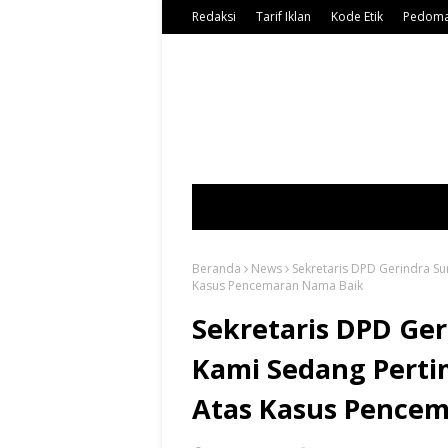
Redaksi
Tarif Iklan
Kode Etik
Pedoma
Beranda
News
Sekretaris DPD Gerindra S
Kasus Pencemaran Nama Baik
Sekretaris DPD Ger
Kami Sedang Pert
Atas Kasus Pence