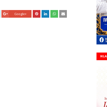
Google+
IKL