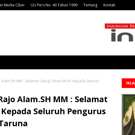
n Media Ciber
UU Pers No. 40 Tahun 1999
Tentang
Kontak
o Alam.SH MM : Selamat Ulang Tahun Ke-61 Kepada Seluruh
IKL
 Rajo Alam.SH MM : Selamat
 Kepada Seluruh Pengurus
 Taruna