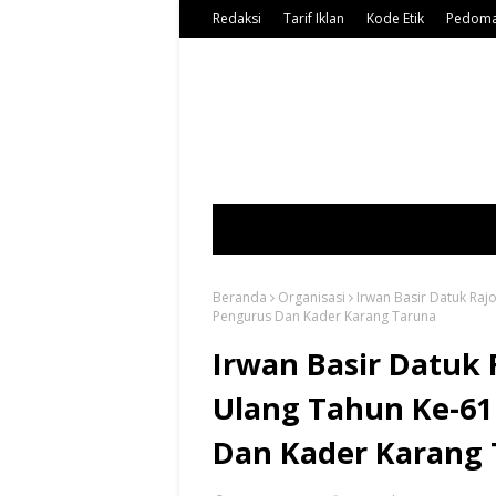
Redaksi
Tarif Iklan
Kode Etik
Pedoma
Beranda
Organisasi
Irwan Basir Datuk Raj
Pengurus Dan Kader Karang Taruna
Irwan Basir Datuk
Ulang Tahun Ke-61
Dan Kader Karang