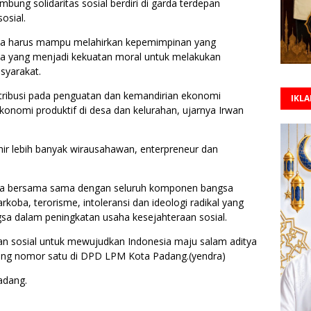
bung solidaritas sosial berdiri di garda terdepan
osial.
na harus mampu melahirkan kepemimpinan yang
da yang menjadi kekuatan moral untuk melakukan
syarakat.
tribusi pada penguatan dan kemandirian ekonomi
IKL
nomi produktif di desa dan kelurahan, ujarnya Irwan
ahir lebih banyak wirausahawan, enterpreneur dan
na bersama sama dengan seluruh komponen bangsa
koba, terorisme, intoleransi dan ideologi radikal yang
angsa dalam peningkatan usaha kesejahteraan sosial.
an sosial untuk mewujudkan Indonesia maju salam aditya
ang nomor satu di DPD LPM Kota Padang.(yendra)
adang.