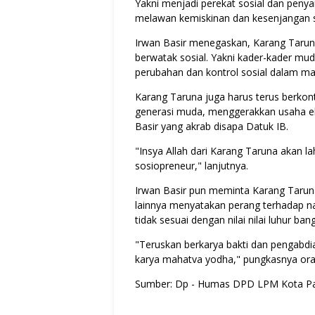
Yakni menjadi perekat sosial dan penyam
melawan kemiskinan dan kesenjangan s
Irwan Basir menegaskan, Karang Taru
berwatak sosial. Yakni kader-kader mu
perubahan dan kontrol sosial dalam ma
Karang Taruna juga harus terus berkon
generasi muda, menggerakkan usaha eko
Basir yang akrab disapa Datuk IB.
"Insya Allah dari Karang Taruna akan l
sosiopreneur," lanjutnya.
Irwan Basir pun meminta Karang Taru
lainnya menyatakan perang terhadap nar
tidak sesuai dengan nilai nilai luhur b
"Teruskan berkarya bakti dan pengabdi
karya mahatva yodha," pungkasnya or
Sumber: Dp - Humas DPD LPM Kota P