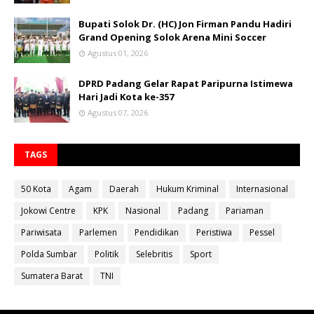
Bupati Solok Dr. (HC) Jon Firman Pandu Hadiri
Grand Opening Solok Arena Mini Soccer
Agustus 01, 2026
DPRD Padang Gelar Rapat Paripurna Istimewa
Hari Jadi Kota ke-357
Agustus 07, 2026
TAGS
50 Kota
Agam
Daerah
Hukum Kriminal
Internasional
Jokowi Centre
KPK
Nasional
Padang
Pariaman
Pariwisata
Parlemen
Pendidikan
Peristiwa
Pessel
Polda Sumbar
Politik
Selebritis
Sport
Sumatera Barat
TNI