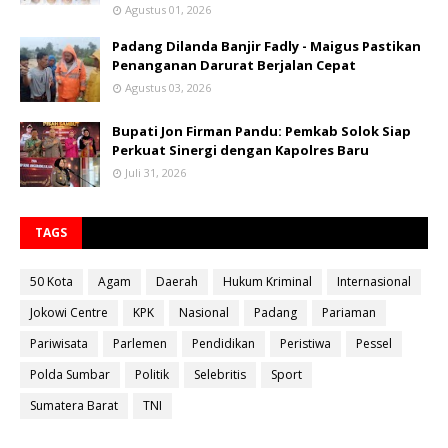
Agustus 01, 2026
Padang Dilanda Banjir Fadly - Maigus Pastikan
Penanganan Darurat Berjalan Cepat
Agustus 03, 2026
Bupati Jon Firman Pandu: Pemkab Solok Siap
Perkuat Sinergi dengan Kapolres Baru
Juli 31, 2026
TAGS
50 Kota
Agam
Daerah
Hukum Kriminal
Internasional
Jokowi Centre
KPK
Nasional
Padang
Pariaman
Pariwisata
Parlemen
Pendidikan
Peristiwa
Pessel
Polda Sumbar
Politik
Selebritis
Sport
Sumatera Barat
TNI