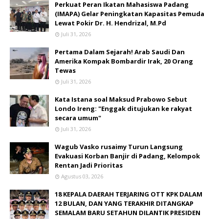
Perkuat Peran Ikatan Mahasiswa Padang
(IMAPA) Gelar Peningkatan Kapasitas Pemuda
Lewat Pokir Dr. H. Hendrizal, M.Pd
Juli 31, 2026
Pertama Dalam Sejarah! Arab Saudi Dan
Amerika Kompak Bombardir Irak, 20 Orang
Tewas
Juli 31, 2026
Kata Istana soal Maksud Prabowo Sebut
Londo Ireng: "Enggak ditujukan ke rakyat
secara umum"
Juli 31, 2026
Wagub Vasko rusaimy Turun Langsung
Evakuasi Korban Banjir di Padang, Kelompok
Rentan Jadi Prioritas
Agustus 03, 2026
18 KEPALA DAERAH TERJARING OTT KPK DALAM
12 BULAN, DAN YANG TERAKHIR DITANGKAP
SEMALAM BARU SETAHUN DILANTIK PRESIDEN