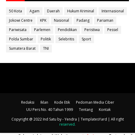
50 Kota
Agam
Daerah
Hukum Kriminal
Internasional
Jokowi Centre
KPK
Nasional
Padang
Pariaman
Pariwisata
Parlemen
Pendidikan
Peristiwa
Pessel
Polda Sumbar
Politik
Selebritis
Sport
Sumatera Barat
TNI
Redaksi
Iklan
Kode Etik
Pedoman Media Ciber
UU Pers No. 40 Tahun 1999
Tentang
Kontak
Copyright @ 2022 Ind Satu
by - Yendra |
TemplatesYard
| All right
reserved
.