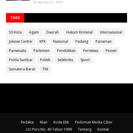
Agustus 03, 2026
TAGS
50 Kota
Agam
Daerah
Hukum Kriminal
Internasional
Jokowi Centre
KPK
Nasional
Padang
Pariaman
Pariwisata
Parlemen
Pendidikan
Peristiwa
Pessel
Polda Sumbar
Politik
Selebritis
Sport
Sumatera Barat
TNI
Redaksi
Iklan
Kode Etik
Pedoman Media Ciber
UU Pers No. 40 Tahun 1999
Tentang
Kontak