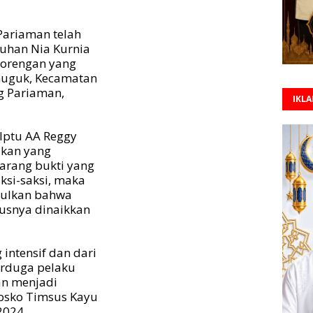
Pariaman telah
uhan Nia Kurnia
 gorengan yang
Guguk, Kecamatan
g Pariaman,
IKL
 Iptu AA Reggy
ikan yang
arang bukti yang
ksi-saksi, maka
pulkan bahwa
atusnya dinaikkan
intensif dan dari
terduga pelaku
kan menjadi
posko Timsus Kayu
2024.