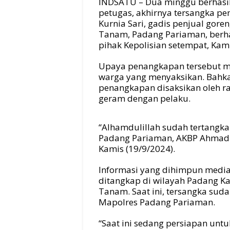
INDSATU – Dua minggu berhasi
petugas, akhirnya tersangka 
Kurnia Sari, gadis penjual gore
Tanam, Padang Pariaman, berha
pihak Kepolisian setempat, Kami
Upaya penangkapan tersebut 
warga yang menyaksikan. Bahka
penangkapan disaksikan oleh r
geram dengan pelaku.
“Alhamdulillah sudah tertangka
Padang Pariaman, AKBP Ahmad F
Kamis (19/9/2024).
Informasi yang dihimpun media 
ditangkap di wilayah Padang K
Tanam. Saat ini, tersangka sud
Mapolres Padang Pariaman.
“Saat ini sedang persiapan untuk 