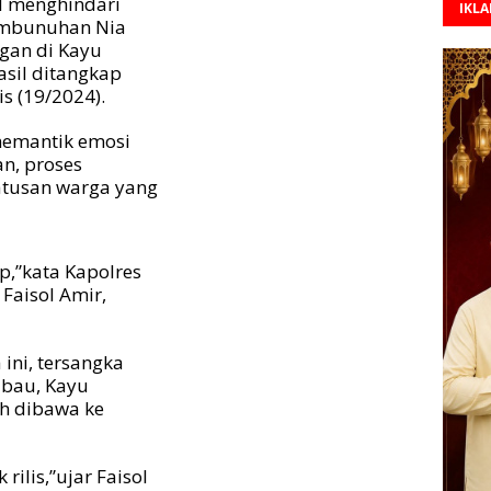
l menghindari
IKL
pembunuhan Nia
ngan di Kayu
sil ditangkap
s (19/2024).
memantik emosi
n, proses
atusan warga yang
p,”kata Kapolres
aisol Amir,
ini, tersangka
abau, Kayu
ah dibawa ke
rilis,”ujar Faisol