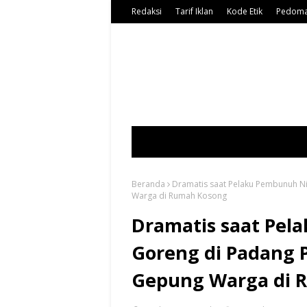
Redaksi
Tarif Iklan
Kode Etik
Pedoma
Beranda
Dramatis saat Pelaku Pembunuh N
Warga di Rumah Kosong
Dramatis saat Pel
Goreng di Padang 
Gepung Warga di 