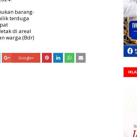
emukan barang-
ilik terduga
pat
etak di areal
n warga.(Bdr)
Google+
IKL