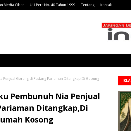
n Media Ciber
UU Pers No. 40 Tahun 1999
Tentang
Kontak
ia Penjual Goreng di Padang Pariaman Ditangkap,Di Gepung
IKL
aku Pembunuh Nia Penjual
Pariaman Ditangkap,Di
Rumah Kosong