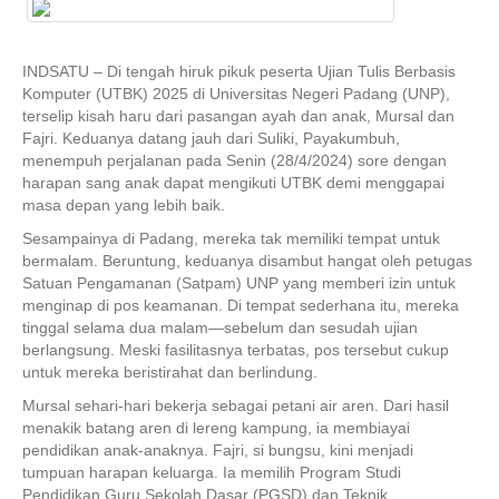
INDSATU – Di tengah hiruk pikuk peserta Ujian Tulis Berbasis
Komputer (UTBK) 2025 di Universitas Negeri Padang (UNP),
terselip kisah haru dari pasangan ayah dan anak, Mursal dan
Fajri. Keduanya datang jauh dari Suliki, Payakumbuh,
menempuh perjalanan pada Senin (28/4/2024) sore dengan
harapan sang anak dapat mengikuti UTBK demi menggapai
masa depan yang lebih baik.
Sesampainya di Padang, mereka tak memiliki tempat untuk
bermalam. Beruntung, keduanya disambut hangat oleh petugas
Satuan Pengamanan (Satpam) UNP yang memberi izin untuk
menginap di pos keamanan. Di tempat sederhana itu, mereka
tinggal selama dua malam—sebelum dan sesudah ujian
berlangsung. Meski fasilitasnya terbatas, pos tersebut cukup
untuk mereka beristirahat dan berlindung.
Mursal sehari-hari bekerja sebagai petani air aren. Dari hasil
menakik batang aren di lereng kampung, ia membiayai
pendidikan anak-anaknya. Fajri, si bungsu, kini menjadi
tumpuan harapan keluarga. Ia memilih Program Studi
Pendidikan Guru Sekolah Dasar (PGSD) dan Teknik