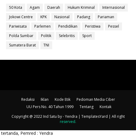
50 Kota
Agam
Daerah
Hukum Kriminal
Internasional
Jokowi Centre
KPK
Nasional
Padang
Pariaman
Pariwisata
Parlemen
Pendidikan
Peristiwa
Pessel
Polda Sumbar
Politik
Selebritis
Sport
Sumatera Barat
TNI
Redaksi
Iklan
Kode Etik
Pedoman Media Ciber
UU Pers No. 40 Tahun 1999
Tentang
Kontak
Copyright @ 2022 Ind Satu
by - Yendra |
TemplatesYard
| All right
reserved
.
Pemred : Yendra