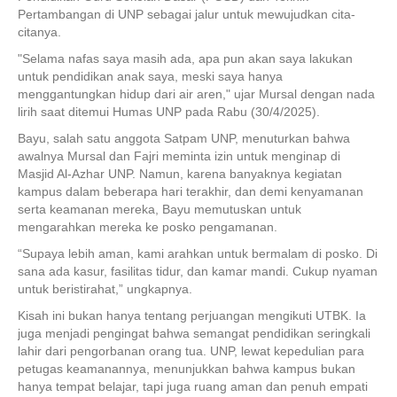
Pertambangan di UNP sebagai jalur untuk mewujudkan cita-
citanya.
"Selama nafas saya masih ada, apa pun akan saya lakukan
untuk pendidikan anak saya, meski saya hanya
menggantungkan hidup dari air aren," ujar Mursal dengan nada
lirih saat ditemui Humas UNP pada Rabu (30/4/2025).
Bayu, salah satu anggota Satpam UNP, menuturkan bahwa
awalnya Mursal dan Fajri meminta izin untuk menginap di
Masjid Al-Azhar UNP. Namun, karena banyaknya kegiatan
kampus dalam beberapa hari terakhir, dan demi kenyamanan
serta keamanan mereka, Bayu memutuskan untuk
mengarahkan mereka ke posko pengamanan.
“Supaya lebih aman, kami arahkan untuk bermalam di posko. Di
sana ada kasur, fasilitas tidur, dan kamar mandi. Cukup nyaman
untuk beristirahat,” ungkapnya.
Kisah ini bukan hanya tentang perjuangan mengikuti UTBK. Ia
juga menjadi pengingat bahwa semangat pendidikan seringkali
lahir dari pengorbanan orang tua. UNP, lewat kepedulian para
petugas keamanannya, menunjukkan bahwa kampus bukan
hanya tempat belajar, tapi juga ruang aman dan penuh empati