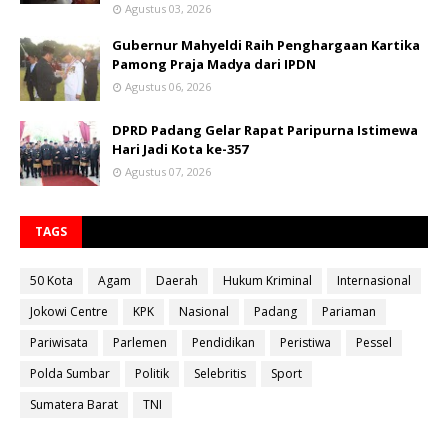
Agustus 03, 2026
Gubernur Mahyeldi Raih Penghargaan Kartika
Pamong Praja Madya dari IPDN
Agustus 06, 2026
DPRD Padang Gelar Rapat Paripurna Istimewa
Hari Jadi Kota ke-357
Agustus 07, 2026
TAGS
50 Kota
Agam
Daerah
Hukum Kriminal
Internasional
Jokowi Centre
KPK
Nasional
Padang
Pariaman
Pariwisata
Parlemen
Pendidikan
Peristiwa
Pessel
Polda Sumbar
Politik
Selebritis
Sport
Sumatera Barat
TNI