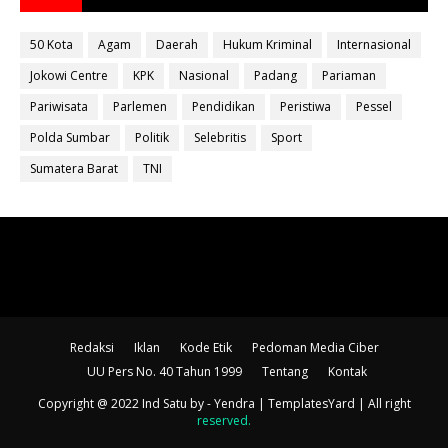
50 Kota
Agam
Daerah
Hukum Kriminal
Internasional
Jokowi Centre
KPK
Nasional
Padang
Pariaman
Pariwisata
Parlemen
Pendidikan
Peristiwa
Pessel
Polda Sumbar
Politik
Selebritis
Sport
Sumatera Barat
TNI
Redaksi
Iklan
Kode Etik
Pedoman Media Ciber
UU Pers No. 40 Tahun 1999
Tentang
Kontak
Copyright @ 2022 Ind Satu
by - Yendra |
TemplatesYard
| All right
reserved
.