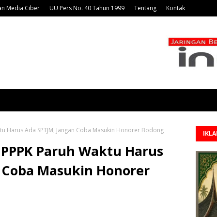
n Media Ciber
UU Pers No. 40 Tahun 1999
Tentang
Kontak
tu Harus Ada SPTJM, Jangan Coba Masukin Honorer Bodong
IKL
 PPPK Paruh Waktu Harus
 Coba Masukin Honorer