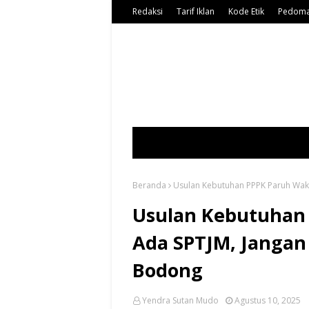
Redaksi
Tarif Iklan
Kode Etik
Pedoma
Beranda
Usulan Kebutuhan PPPK Paruh Wak
Usulan Kebutuhan
Ada SPTJM, Jangan
Bodong
Yendra Sutan Mudo
Agustus 10, 2025