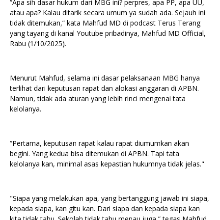
“Apa sih dasar hukum dari MBG ini? perpres, apa PP, apa UU,
atau apa? Kalau ditarik secara umum ya sudah ada. Sejauh ini
tidak ditemukan,” kata Mahfud MD di podcast Terus Terang
yang tayang di kanal Youtube pribadinya, Mahfud MD Official,
Rabu (1/10/2025).
Menurut Mahfud, selama ini dasar pelaksanaan MBG hanya
terlihat dari keputusan rapat dan alokasi anggaran di APBN.
Namun, tidak ada aturan yang lebih rinci mengenai tata
kelolanya.
“Pertama, keputusan rapat kalau rapat diumumkan akan
begini. Yang kedua bisa ditemukan di APBN. Tapi tata
kelolanya kan, minimal asas kepastian hukumnya tidak jelas."
"Siapa yang melakukan apa, yang bertanggung jawab ini siapa,
kepada siapa, kan gitu kan. Dari siapa dan kepada siapa kan
kita tidak tahu. Sekolah tidak tahu menau juga,” tegas Mahfud.