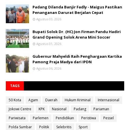
Padang Dilanda Banjir Fadly - Maigus Pastikan
Penanganan Darurat Berjalan Cepat
Agustus 03, 2026
Bupati Solok Dr. (HC) Jon Firman Pandu Hadiri
Grand Opening Solok Arena Mini Soccer
Agustus 01, 2026
Gubernur Mahyeldi Raih Penghargaan Kartika
Pamong Praja Madya dari IPDN
Agustus 06, 2026
TAGS
50 Kota
Agam
Daerah
Hukum Kriminal
Internasional
Jokowi Centre
KPK
Nasional
Padang
Pariaman
Pariwisata
Parlemen
Pendidikan
Peristiwa
Pessel
Polda Sumbar
Politik
Selebritis
Sport