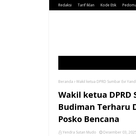
Redaksi
Tarif Iklan
Kode Etik
Pedoma
Beranda
Wakil ketua DPRD Sumbar Evi Yand
Wakil ketua DPRD 
Budiman Terharu D
Posko Bencana
Yendra Sutan Mudo
Desember 03, 202