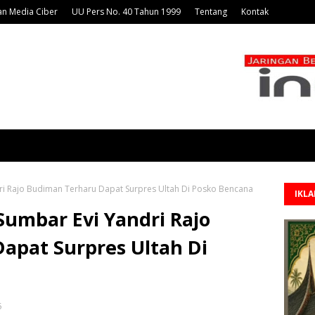
n Media Ciber
UU Pers No. 40 Tahun 1999
Tentang
Kontak
ri Rajo Budiman Terharu Dapat Surpres Ultah Di Posko Bencana
IKL
Sumbar Evi Yandri Rajo
apat Surpres Ultah Di
5