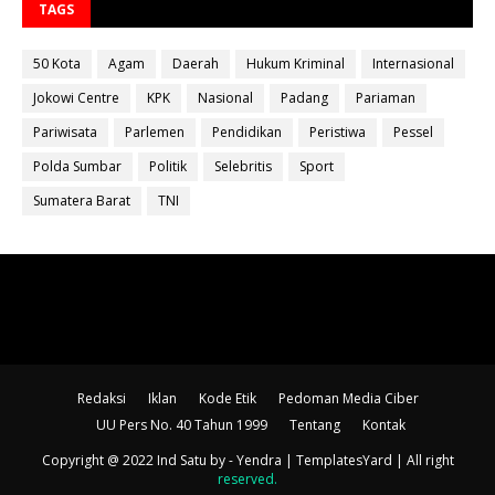
TAGS
50 Kota
Agam
Daerah
Hukum Kriminal
Internasional
Jokowi Centre
KPK
Nasional
Padang
Pariaman
Pariwisata
Parlemen
Pendidikan
Peristiwa
Pessel
Polda Sumbar
Politik
Selebritis
Sport
Sumatera Barat
TNI
Redaksi
Iklan
Kode Etik
Pedoman Media Ciber
UU Pers No. 40 Tahun 1999
Tentang
Kontak
Copyright @ 2022 Ind Satu
by - Yendra |
TemplatesYard
| All right
reserved
.