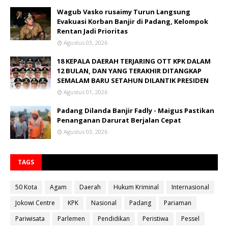
Wagub Vasko rusaimy Turun Langsung
Evakuasi Korban Banjir di Padang, Kelompok
Rentan Jadi Prioritas
Agustus 03, 2026
18 KEPALA DAERAH TERJARING OTT KPK DALAM
12 BULAN, DAN YANG TERAKHIR DITANGKAP
SEMALAM BARU SETAHUN DILANTIK PRESIDEN
Agustus 01, 2026
Padang Dilanda Banjir Fadly - Maigus Pastikan
Penanganan Darurat Berjalan Cepat
Agustus 03, 2026
TAGS
50 Kota
Agam
Daerah
Hukum Kriminal
Internasional
Jokowi Centre
KPK
Nasional
Padang
Pariaman
Pariwisata
Parlemen
Pendidikan
Peristiwa
Pessel