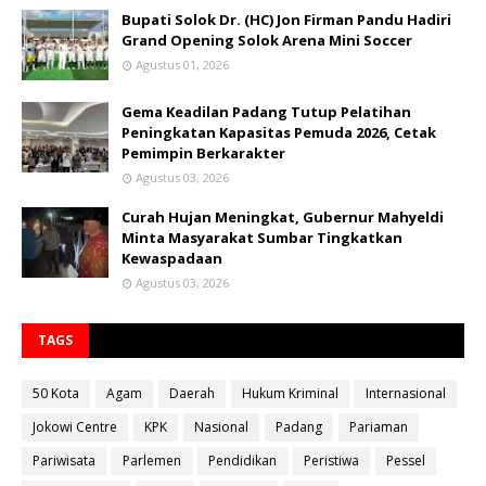
Bupati Solok Dr. (HC) Jon Firman Pandu Hadiri
Grand Opening Solok Arena Mini Soccer
Agustus 01, 2026
Gema Keadilan Padang Tutup Pelatihan
Peningkatan Kapasitas Pemuda 2026, Cetak
Pemimpin Berkarakter
Agustus 03, 2026
Curah Hujan Meningkat, Gubernur Mahyeldi
Minta Masyarakat Sumbar Tingkatkan
Kewaspadaan
Agustus 03, 2026
TAGS
50 Kota
Agam
Daerah
Hukum Kriminal
Internasional
Jokowi Centre
KPK
Nasional
Padang
Pariaman
Pariwisata
Parlemen
Pendidikan
Peristiwa
Pessel