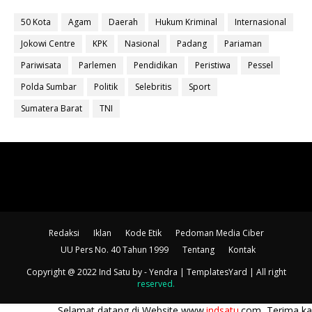
50 Kota
Agam
Daerah
Hukum Kriminal
Internasional
Jokowi Centre
KPK
Nasional
Padang
Pariaman
Pariwisata
Parlemen
Pendidikan
Peristiwa
Pessel
Polda Sumbar
Politik
Selebritis
Sport
Sumatera Barat
TNI
Redaksi
Iklan
Kode Etik
Pedoman Media Ciber
UU Pers No. 40 Tahun 1999
Tentang
Kontak
Copyright @ 2022 Ind Satu
by - Yendra |
TemplatesYard
| All right
reserved
.
Selamat datang di Website www.
indsatu
.com, Terima kasih telah b