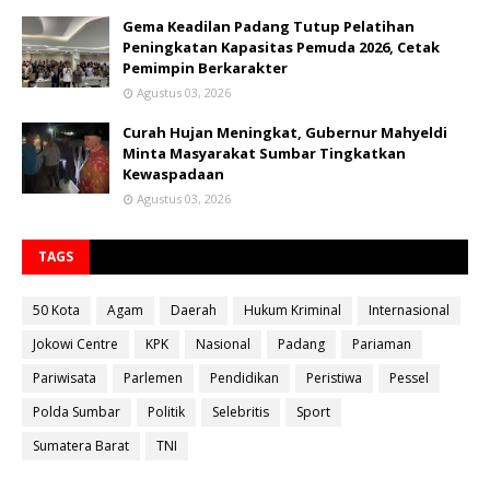
Gema Keadilan Padang Tutup Pelatihan
Peningkatan Kapasitas Pemuda 2026, Cetak
Pemimpin Berkarakter
Agustus 03, 2026
Curah Hujan Meningkat, Gubernur Mahyeldi
Minta Masyarakat Sumbar Tingkatkan
Kewaspadaan
Agustus 03, 2026
TAGS
50 Kota
Agam
Daerah
Hukum Kriminal
Internasional
Jokowi Centre
KPK
Nasional
Padang
Pariaman
Pariwisata
Parlemen
Pendidikan
Peristiwa
Pessel
Polda Sumbar
Politik
Selebritis
Sport
Sumatera Barat
TNI