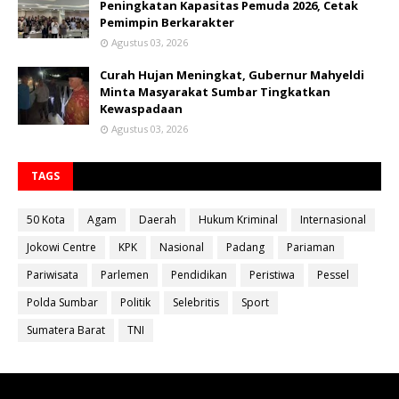
Peningkatan Kapasitas Pemuda 2026, Cetak
Pemimpin Berkarakter
Agustus 03, 2026
Curah Hujan Meningkat, Gubernur Mahyeldi
Minta Masyarakat Sumbar Tingkatkan
Kewaspadaan
Agustus 03, 2026
TAGS
50 Kota
Agam
Daerah
Hukum Kriminal
Internasional
Jokowi Centre
KPK
Nasional
Padang
Pariaman
Pariwisata
Parlemen
Pendidikan
Peristiwa
Pessel
Polda Sumbar
Politik
Selebritis
Sport
Sumatera Barat
TNI